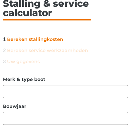
Stalling & service
calculator
1
Bereken stallingkosten
2
Bereken service werkzaamheden
3
Uw gegevens
Merk & type boot
Bouwjaar